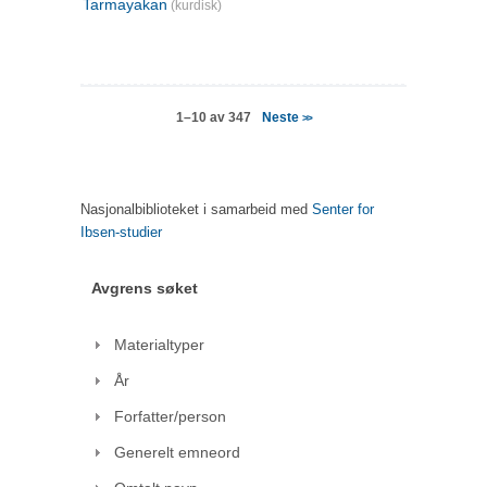
Tarmayakan
(kurdisk)
Neste
1–10 av 347
>>
Nasjonalbiblioteket i samarbeid med
Senter for
Ibsen-studier
Avgrens søket
Materialtyper
År
Forfatter/person
Generelt emneord