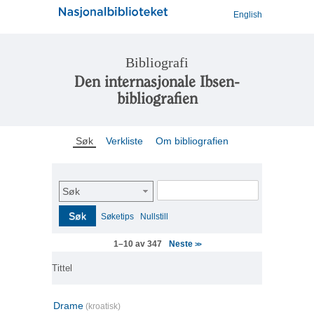
English
Bibliografi
Den internasjonale Ibsen-
bibliografien
Søk
Verkliste
Om bibliografien
Søk
Søk
Søketips
Nullstill
Neste
1–10 av 347
>>
Tittel
Drame
(kroatisk)