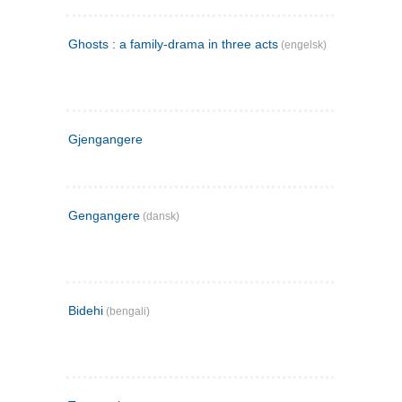
Ghosts : a family-drama in three acts
(engelsk)
Gjengangere
Gengangere
(dansk)
Bidehi
(bengali)