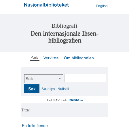
English
Bibliografi
Den internasjonale Ibsen-
bibliografien
Søk
Verkliste
Om bibliografien
Søk
Søk
Søketips
Nullstill
Neste
1–10 av 324
>>
Tittel
En folkefiende