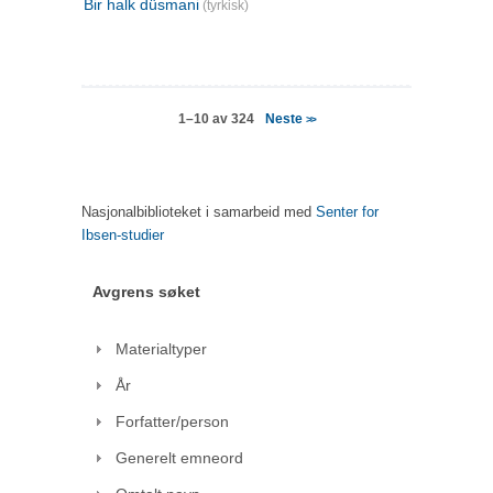
Bir halk düsmani
(tyrkisk)
Neste
1–10 av 324
>>
Nasjonalbiblioteket i samarbeid med
Senter for
Ibsen-studier
Avgrens søket
Materialtyper
År
Forfatter/person
Generelt emneord