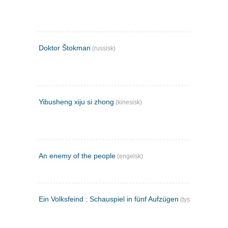
Doktor Štokman
(russisk)
Yibusheng xiju si zhong
(kinesisk)
An enemy of the people
(engelsk)
Ein Volksfeind : Schauspiel in fünf Aufzügen
(tysk)