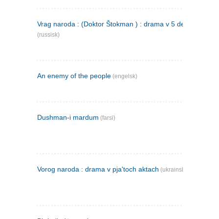
Vrag naroda : (Doktor Štokman ) : drama v 5 dejstvijach
(russisk)
An enemy of the people
(engelsk)
Dushman-i mardum
(farsi)
Vorog naroda : drama v pja'toch aktach
(ukrainsk)