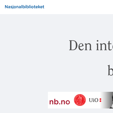
Den int
b