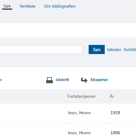
Søk
Verkliste
Om bibliografien
Søk
Søketips
Nullstill
Utskrift
Eksporter
>>
Forfatter/person
År
1928
Ibsen, Henrik
1886
Ibsen, Henrik