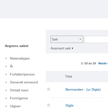
Søk
Avgrens søket
Avansert søk ▾
Materialtyper
Neste
1–10 av 24
År
Forfatter/person
Tittel
Generelt emneord
Bermanden : (ur Digte)
Omtalt navn
Form/genre
Digte
Utgiver