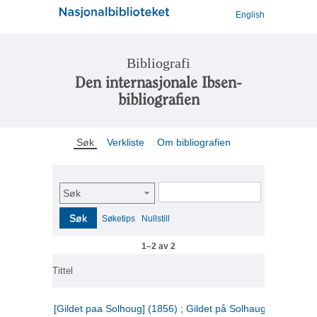
English
Bibliografi
Den internasjonale Ibsen-
bibliografien
Søk
Verkliste
Om bibliografien
Søk
Søk
Søketips
Nullstill
1–2 av 2
Tittel
[Gildet paa Solhoug] (1856) ; Gildet på Solhaug (1883) ;