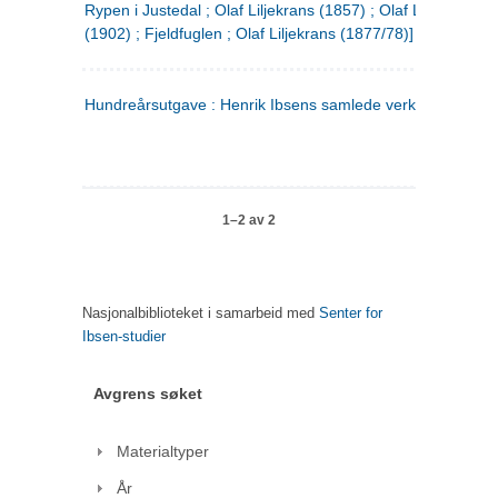
Rypen i Justedal ; Olaf Liljekrans (1857) ; Olaf Liljekrans
(1902) ; Fjeldfuglen ; Olaf Liljekrans (1877/78)]
Hundreårsutgave : Henrik Ibsens samlede verker. 3
1–2 av 2
Nasjonalbiblioteket i samarbeid med
Senter for
Ibsen-studier
Avgrens søket
Materialtyper
År