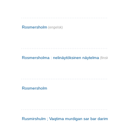
Rosmersholm
(engelsk)
Rosmersholma : nelinäytöksinen näytelma
(finsk)
Rosmersholm
Rusmirshulm ; Vaqtima murdigan sar bar darim
(farsi)