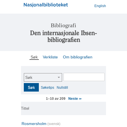
English
Bibliografi
Den internasjonale Ibsen-
bibliografien
Søk
Verkliste
Om bibliografien
Søk
Søk
Søketips
Nullstill
Neste
1–10 av 209
>>
Tittel
Rosmersholm
(svensk)