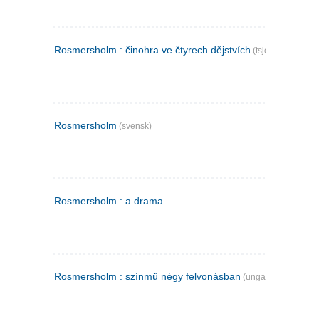
Rosmersholm : činohra ve čtyrech dějstvích
(tsjekkisk)
Rosmersholm
(svensk)
Rosmersholm : a drama
Rosmersholm : színmü négy felvonásban
(ungarsk)