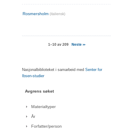
Rosmersholm
(italiensk)
Neste
1–10 av 209
>>
Nasjonalbiblioteket i samarbeid med
Senter for
Ibsen-studier
Avgrens søket
Materialtyper
År
Forfatter/person