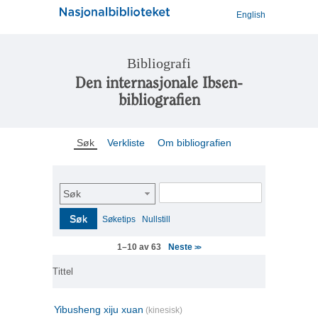
English
Bibliografi
Den internasjonale Ibsen-
bibliografien
Søk
Verkliste
Om bibliografien
Søk
Søk
Søketips
Nullstill
Neste
1–10 av 63
>>
Tittel
Yibusheng xiju xuan
(kinesisk)