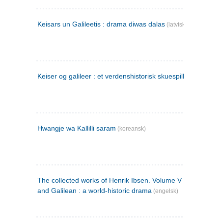
Keisars un Galileetis : drama diwas dalas
(latvisk)
Keiser og galileer : et verdenshistorisk skuespill (1873)
Hwangje wa Kallilli saram
(koreansk)
The collected works of Henrik Ibsen. Volume V : Emperor
and Galilean : a world-historic drama
(engelsk)