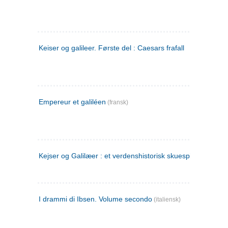
Keiser og galileer. Første del : Caesars frafall
Empereur et galiléen
(fransk)
Kejser og Galilæer : et verdenshistorisk skuespil
I drammi di Ibsen. Volume secondo
(italiensk)