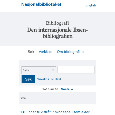
English
Bibliografi
Den internasjonale Ibsen-
bibliografien
Søk
Verkliste
Om bibliografien
Søk
Søk
Søketips
Nullstill
Neste
1–10 av 46
>>
Tittel
"Fru Inger til Østråt" : skodespel i fem akter