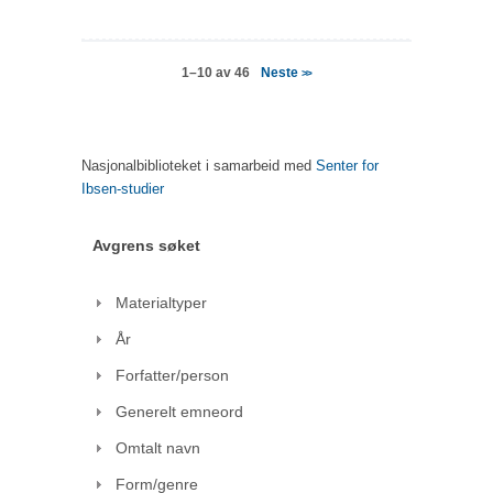
Neste
1–10 av 46
>>
Nasjonalbiblioteket i samarbeid med
Senter for
Ibsen-studier
Avgrens søket
Materialtyper
År
Forfatter/person
Generelt emneord
Omtalt navn
Form/genre