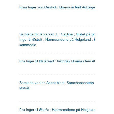
Frau Inger von Oestrot : Drama in fünf Aufzügen
(tysk)
Samlede digterverker. 1 : Catilina ; Gildet på Solhaug ; Fru
Inger til Østråt ; Hærmændene på Helgeland ; Kjærlighede
kommedie
Fru Inger til Østeraad : historisk Drama i fem Akter
Samlede verker. Annet bind : Sancthansnatten ; Fru Inger ti
Østråt
Fru Inger til Østråt ; Hærmændene på Helgeland