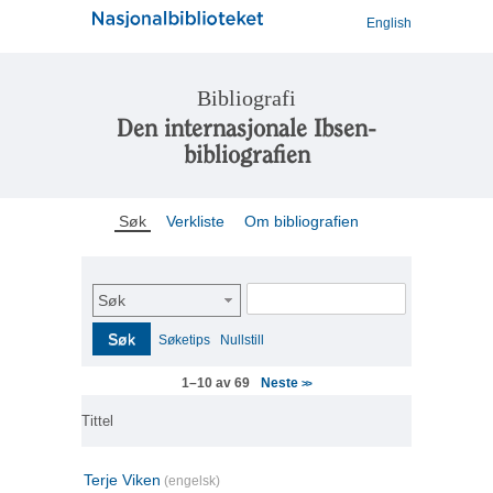
English
Bibliografi
Den internasjonale Ibsen-
bibliografien
Søk
Verkliste
Om bibliografien
Søk
Søk
Søketips
Nullstill
Neste
1–10 av 69
>>
Tittel
Terje Viken
(engelsk)