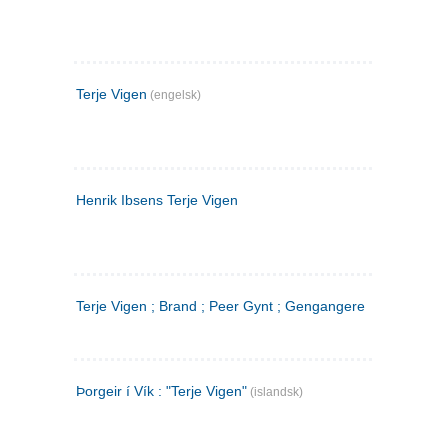
Terje Vigen
(engelsk)
Henrik Ibsens Terje Vigen
Terje Vigen ; Brand ; Peer Gynt ; Gengangere
Þorgeir í Vík : "Terje Vigen"
(islandsk)