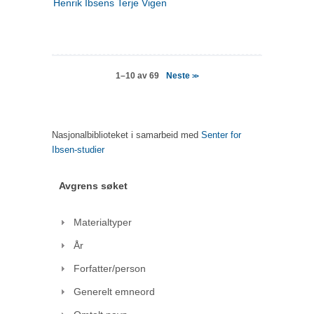
Henrik Ibsens Terje Vigen
Neste
1–10 av 69
>>
Nasjonalbiblioteket i samarbeid med
Senter for
Ibsen-studier
Avgrens søket
Materialtyper
År
Forfatter/person
Generelt emneord