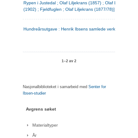
Rypen i Justedal ; Olaf Liljekrans (1857) ; Olaf Liljekrans
(1902) ; Fjeldfuglen ; Olaf Liljekrans (1877/78)]
Hundreårsutgave : Henrik Ibsens samlede verker. 3
1–2 av 2
Nasjonalbiblioteket i samarbeid med
Senter for
Ibsen-studier
Avgrens søket
Materialtyper
År