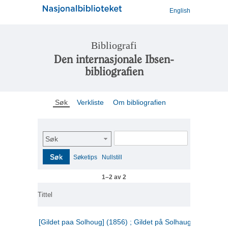
English
Bibliografi
Den internasjonale Ibsen-
bibliografien
Søk
Verkliste
Om bibliografien
Søk
Søk
Søketips
Nullstill
1–2 av 2
Tittel
[Gildet paa Solhoug] (1856) ; Gildet på Solhaug (1883) ;