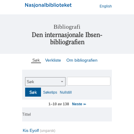
English
Bibliografi
Den internasjonale Ibsen-
bibliografien
Søk
Verkliste
Om bibliografien
Søk
Søk
Søketips
Nullstill
Neste
1–10 av 138
>>
Tittel
Kis Eyolf
(ungarsk)