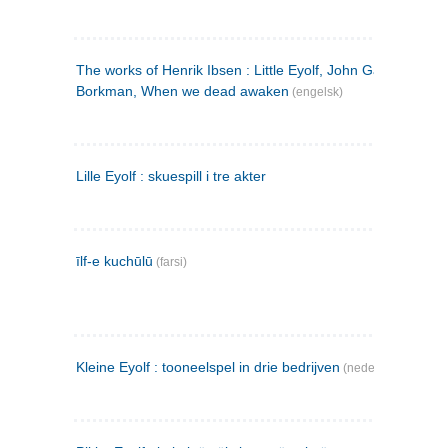
The works of Henrik Ibsen : Little Eyolf, John Gabriel
Borkman, When we dead awaken
(engelsk)
Lille Eyolf : skuespill i tre akter
īlf-e kuchūlū
(farsi)
Kleine Eyolf : tooneelspel in drie bedrijven
(nederlandsk)