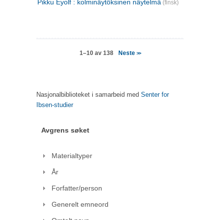
Pikku Eyolf : kolminäytöksinen näytelmä
(finsk)
Neste
1–10 av 138
>>
Nasjonalbiblioteket i samarbeid med
Senter for
Ibsen-studier
Avgrens søket
Materialtyper
År
Forfatter/person
Generelt emneord