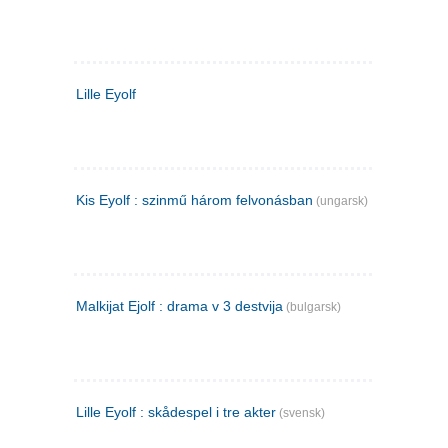
Lille Eyolf
Kis Eyolf : szinmű három felvonásban
(ungarsk)
Malkijat Ejolf : drama v 3 destvija
(bulgarsk)
Lille Eyolf : skådespel i tre akter
(svensk)