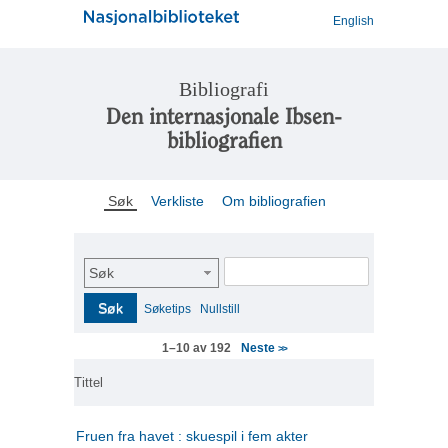
English
Bibliografi
Den internasjonale Ibsen-
bibliografien
Søk
Verkliste
Om bibliografien
Søk
Søk
Søketips
Nullstill
Neste
1–10 av 192
>>
Tittel
Fruen fra havet : skuespil i fem akter