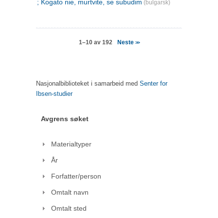
; Kogato nie, murtvite, se subudim
(bulgarsk)
Neste
1–10 av 192
>>
Nasjonalbiblioteket i samarbeid med
Senter for
Ibsen-studier
Avgrens søket
Materialtyper
År
Forfatter/person
Omtalt navn
Omtalt sted