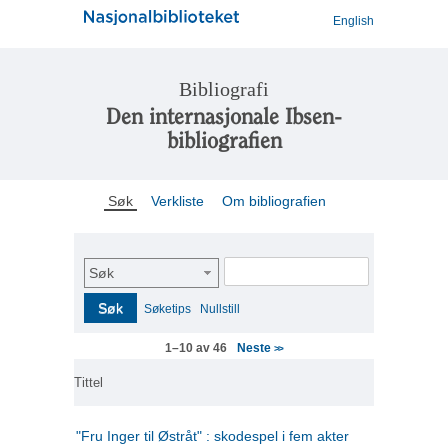
English
Bibliografi
Den internasjonale Ibsen-
bibliografien
Søk
Verkliste
Om bibliografien
Søk
Søk
Søketips
Nullstill
Neste
1–10 av 46
>>
Tittel
"Fru Inger til Østråt" : skodespel i fem akter