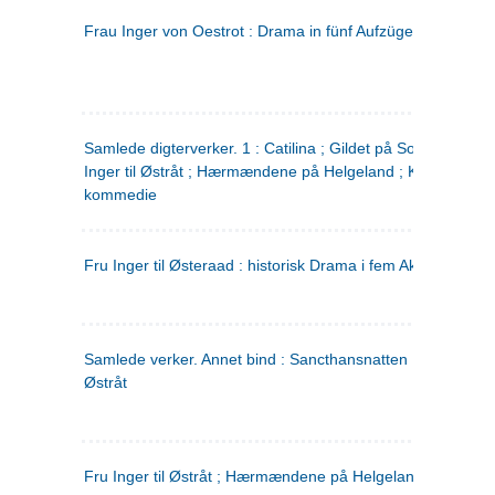
Frau Inger von Oestrot : Drama in fünf Aufzügen
(tysk)
Samlede digterverker. 1 : Catilina ; Gildet på Solhaug ; Fru
Inger til Østråt ; Hærmændene på Helgeland ; Kjærlighede
kommedie
Fru Inger til Østeraad : historisk Drama i fem Akter
Samlede verker. Annet bind : Sancthansnatten ; Fru Inger ti
Østråt
Fru Inger til Østråt ; Hærmændene på Helgeland