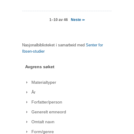
Neste
1–10 av 46
>>
Nasjonalbiblioteket i samarbeid med
Senter for
Ibsen-studier
Avgrens søket
Materialtyper
År
Forfatter/person
Generelt emneord
Omtalt navn
Form/genre