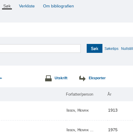
Søk
Verkliste
Om bibliografien
Søk
Søketips
Nullstill
Utskrift
Eksporter
>>
Forfatter/person
År
1913
Ibsen, Henrik
1975
Ibsen, Henrik ...