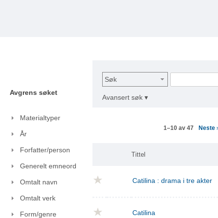
Søk
Avgrens søket
Avansert søk ▾
Materialtyper
Neste
1–10 av 47
År
Forfatter/person
Tittel
Generelt emneord
Catilina : drama i tre akter
Omtalt navn
Omtalt verk
Catilina
Form/genre