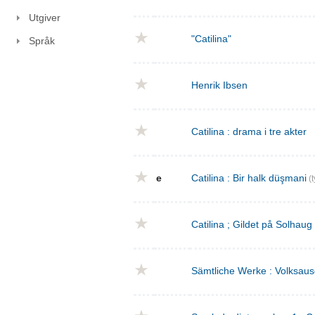
Utgiver
"Catilina"
Språk
Henrik Ibsen
Catilina : drama i tre akter
e
Catilina : Bir halk düşmani
(t
Catilina ; Gildet på Solhaug
Sämtliche Werke : Volksaus