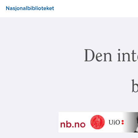
Den int
b