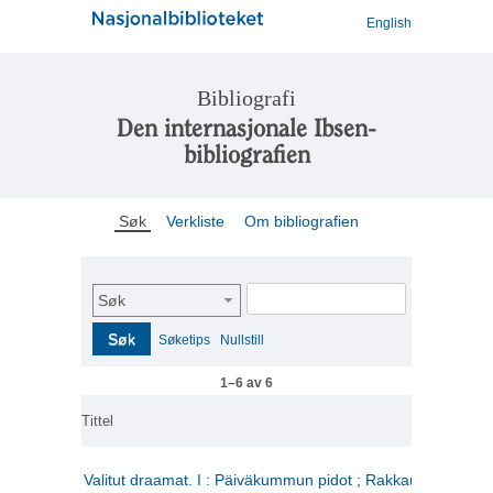
English
Bibliografi
Den internasjonale Ibsen-
bibliografien
Søk
Verkliste
Om bibliografien
Søk
Søk
Søketips
Nullstill
1–6 av 6
Tittel
Valitut draamat. I : Päiväkummun pidot ; Rakkauden kome