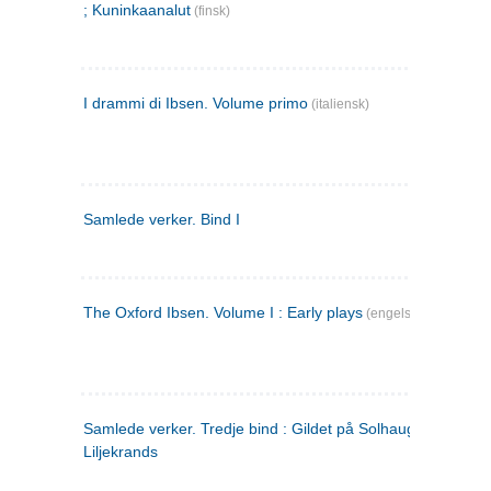
; Kuninkaanalut
(finsk)
I drammi di Ibsen. Volume primo
(italiensk)
Samlede verker. Bind I
The Oxford Ibsen. Volume I : Early plays
(engelsk)
Samlede verker. Tredje bind : Gildet på Solhaug ; Olaf
Liljekrands