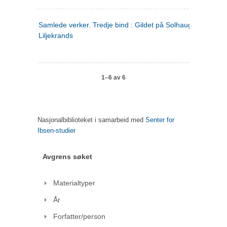
Samlede verker. Tredje bind : Gildet på Solhaug ; Olaf
Liljekrands
1–6 av 6
Nasjonalbiblioteket i samarbeid med
Senter for
Ibsen-studier
Avgrens søket
Materialtyper
År
Forfatter/person