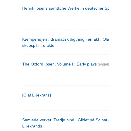
Henrik Ibsens sämtliche Werke in deutscher Sprache. 2
(ty
Kæmpehøjen : dramatisk digtning i en akt ; Olaf Liljekrans 
skuespil i tre akter
The Oxford Ibsen. Volume I : Early plays
(engelsk)
[Olaf Liljekrans]
Samlede verker. Tredje bind : Gildet på Solhaug ; Olaf
Liljekrands