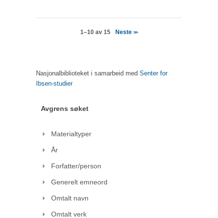
Neste
1–10 av 15
>>
Nasjonalbiblioteket i samarbeid med
Senter for
Ibsen-studier
Avgrens søket
Materialtyper
År
Forfatter/person
Generelt emneord
Omtalt navn
Omtalt verk