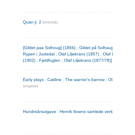
Quan ji. 2
(kinesisk)
[Gildet paa Solhoug] (1856) ; Gildet på Solhaug (1883) ;
Rypen i Justedal ; Olaf Liljekrans (1857) ; Olaf Liljekrans
(1902) ; Fjeldfuglen ; Olaf Liljekrans (1877/78)]
Early plays : Catiline ; The warrior's barrow ; Olaf Liljekran
(engelsk)
Hundreårsutgave : Henrik Ibsens samlede verker. 3