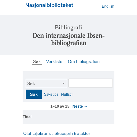
English
Bibliografi
Den internasjonale Ibsen-
bibliografien
Søk
Verkliste
Om bibliografien
Søk
Søk
Søketips
Nullstill
Neste
1–10 av 15
>>
Tittel
Olaf Liljekrans : Skuespil i tre akter