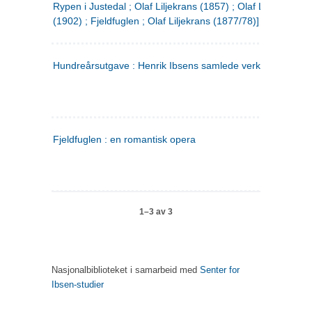
Rypen i Justedal ; Olaf Liljekrans (1857) ; Olaf Liljekrans
(1902) ; Fjeldfuglen ; Olaf Liljekrans (1877/78)]
Hundreårsutgave : Henrik Ibsens samlede verker. 3
Fjeldfuglen : en romantisk opera
1–3 av 3
Nasjonalbiblioteket i samarbeid med
Senter for
Ibsen-studier