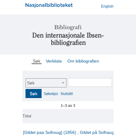
English
Bibliografi
Den internasjonale Ibsen-
bibliografien
Søk
Verkliste
Om bibliografien
Søk
Søk
Søketips
Nullstill
1–3 av 3
Tittel
[Gildet paa Solhoug] (1856) ; Gildet på Solhaug (1883) ;