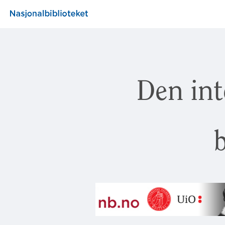
Den int
b