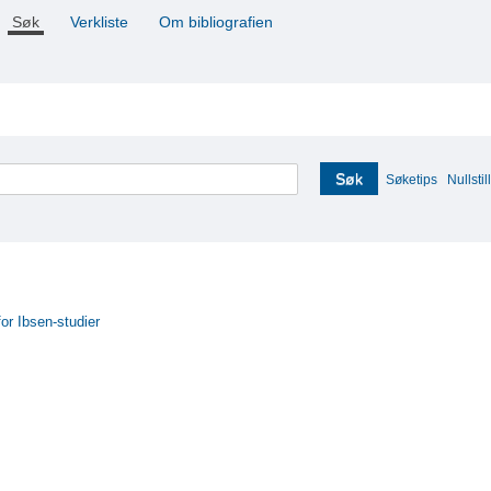
Søk
Verkliste
Om bibliografien
Søk
Søketips
Nullstill
for Ibsen-studier