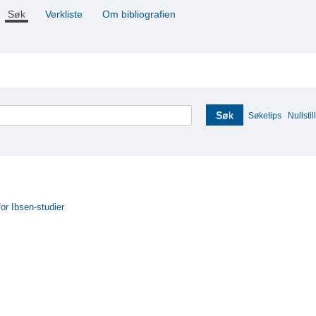
Søk
Verkliste
Om bibliografien
Søk
Søketips
Nullstill
for Ibsen-studier