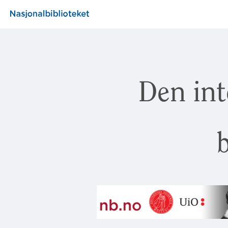
Den int
b