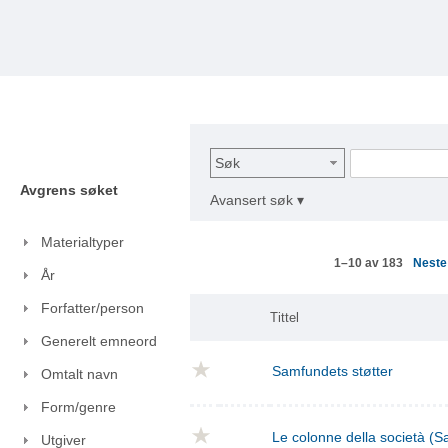
Søk
Avgrens søket
Avansert søk ▾
Materialtyper
Nest
1–10 av 183
År
Forfatter/person
Tittel
Generelt emneord
Samfundets støtter
Omtalt navn
Form/genre
Le colonne della società (S
Utgiver