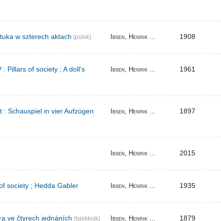
tuka w szterech aktach
1908
Ibsen, Henrik ...
(polsk)
Pillars of society ; A doll's
1961
Ibsen, Henrik ...
t : Schauspiel in vier Aufzügen
1897
Ibsen, Henrik ...
2015
Ibsen, Henrik ...
 of society ; Hedda Gabler
1935
Ibsen, Henrik ...
ra ve čtyrech jednáních
1879
Ibsen, Henrik ...
(tsjekkisk)