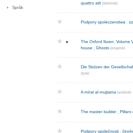
quattro atti
(italiensk)
Språk
Podpory spoleczenstwa : sz
e
The Oxford Ibsen. Volume V : 
house ; Ghosts
(engelsk)
Die Stützen der Gesellschaf
(tysk)
A mirat al-mujtama
(arabisk)
The master builder ; Pillars
Podpory společnosti : činoh