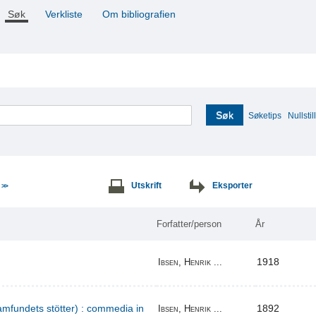
Søk
Verkliste
Om bibliografien
Søk
Søketips
Nullstill
e
Utskrift
Eksporter
>>
Forfatter/person
År
1918
Ibsen, Henrik ...
amfundets stötter) : commedia in
1892
Ibsen, Henrik ...