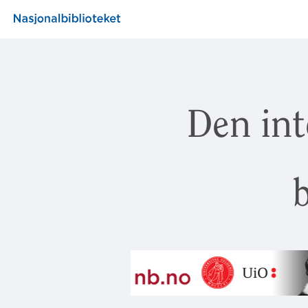
Den int
b