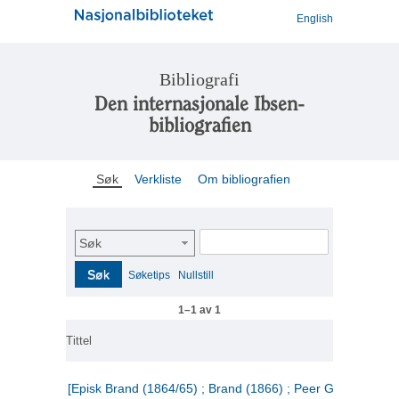
English
Bibliografi
Den internasjonale Ibsen-
bibliografien
Søk
Verkliste
Om bibliografien
Søk
Søk
Søketips
Nullstill
1–1 av 1
Tittel
[Episk Brand (1864/65) ; Brand (1866) ; Peer Gynt (1867)]