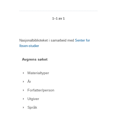
1–1 av 1
Nasjonalbiblioteket i samarbeid med
Senter for
Ibsen-studier
Avgrens søket
Materialtyper
År
Forfatter/person
Utgiver
Språk