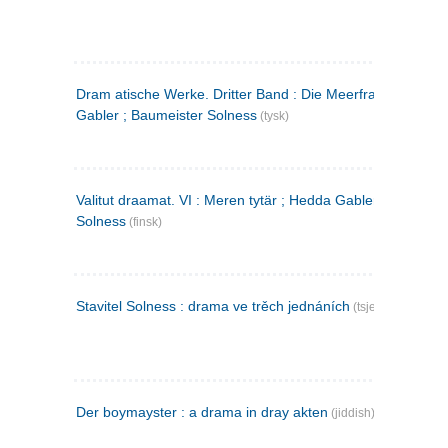
Dram atische Werke. Dritter Band : Die Meerfrau ; Hedda
Gabler ; Baumeister Solness
(tysk)
Valitut draamat. VI : Meren tytär ; Hedda Gabler ; Rakentaj
Solness
(finsk)
Stavitel Solness : drama ve trěch jednáních
(tsjekkisk)
Der boymayster : a drama in dray akten
(jiddish)