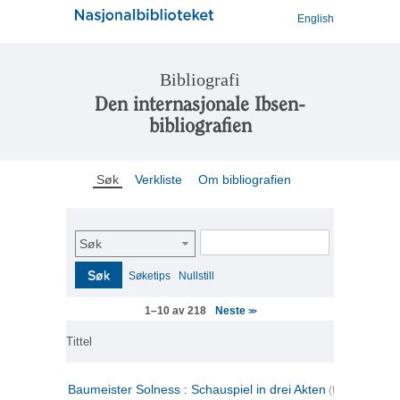
English
Bibliografi
Den internasjonale Ibsen-
bibliografien
Søk
Verkliste
Om bibliografien
Søk
Søk
Søketips
Nullstill
Neste
1–10 av 218
>>
Tittel
Baumeister Solness : Schauspiel in drei Akten
(tysk)