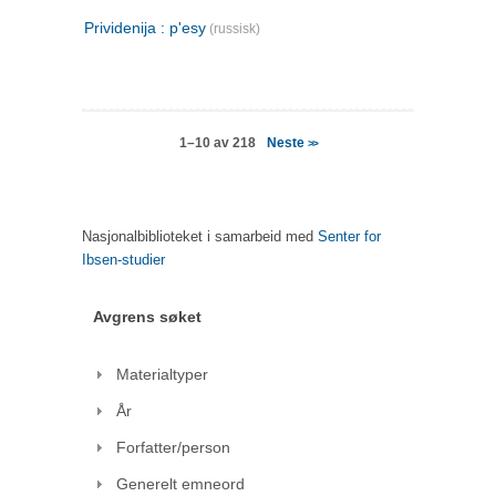
Prividenija : p'esy
(russisk)
Neste
1–10 av 218
>>
Nasjonalbiblioteket i samarbeid med
Senter for
Ibsen-studier
Avgrens søket
Materialtyper
År
Forfatter/person
Generelt emneord