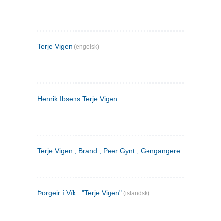
Terje Vigen
(engelsk)
Henrik Ibsens Terje Vigen
Terje Vigen ; Brand ; Peer Gynt ; Gengangere
Þorgeir í Vík : "Terje Vigen"
(islandsk)