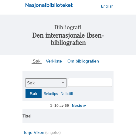
English
Bibliografi
Den internasjonale Ibsen-
bibliografien
Søk
Verkliste
Om bibliografien
Søk
Søk
Søketips
Nullstill
Neste
1–10 av 69
>>
Tittel
Terje Viken
(engelsk)