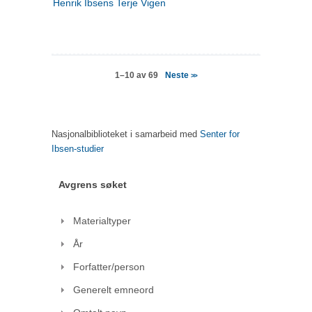
Henrik Ibsens Terje Vigen
Neste
1–10 av 69
>>
Nasjonalbiblioteket i samarbeid med
Senter for
Ibsen-studier
Avgrens søket
Materialtyper
År
Forfatter/person
Generelt emneord