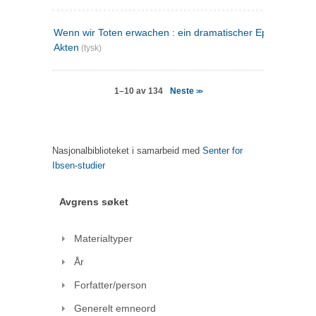
Wenn wir Toten erwachen : ein dramatischer Epilog in drei
Akten
(tysk)
Neste
1–10 av 134
>>
Nasjonalbiblioteket i samarbeid med
Senter for
Ibsen-studier
Avgrens søket
Materialtyper
År
Forfatter/person
Generelt emneord