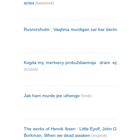
actes
(katalansk)
Rusmirshulm ; Vaqtima murdigan sar bar darim
(farsi)
Kogda my, mertvecy probuždaemsja : dram. epilog v 3 d
(russisk)
Jab ham murde jee uthenge
(hindi)
The works of Henrik Ibsen : Little Eyolf, John Gabriel
Borkman, When we dead awaken
(engelsk)