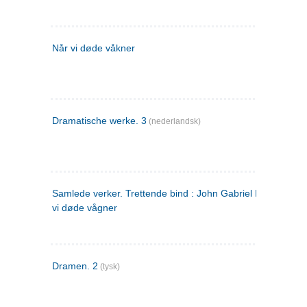
Når vi døde våkner
Dramatische werke. 3
(nederlandsk)
Samlede verker. Trettende bind : John Gabriel Borkman ; 
vi døde vågner
Dramen. 2
(tysk)