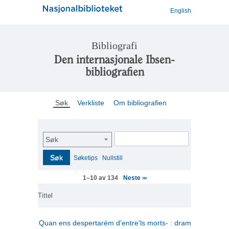
English
Bibliografi
Den internasjonale Ibsen-
bibliografien
Søk
Verkliste
Om bibliografien
Søk
Søk
Søketips
Nullstill
Neste
1–10 av 134
>>
Tittel
Quan ens despertarém d'entre'ls morts- : drama en tres