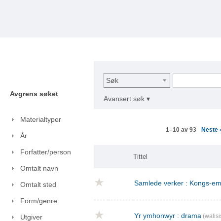
Søk
Avgrens søket
Avansert søk ▾
Materialtyper
Neste
1–10 av 93
År
Forfatter/person
Tittel
Omtalt navn
Samlede verker : Kongs-emn
Omtalt sted
Form/genre
Yr ymhonwyr : drama
(walisi
Utgiver