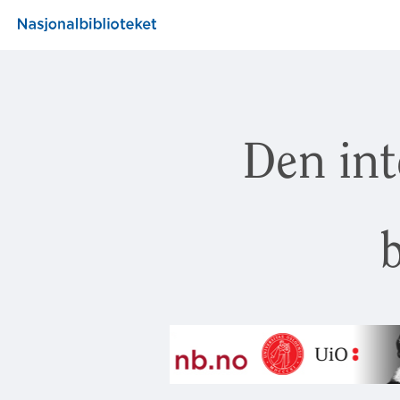
Den int
b