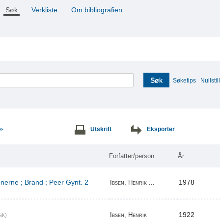
Søk
Verkliste
Om bibliografien
Søk
Søketips
Nullstill
Utskrift
Eksporter
>>
Forfatter/person
År
erne ; Brand ; Peer Gynt. 2
1978
Ibsen, Henrik ...
1922
Ibsen, Henrik
sk)