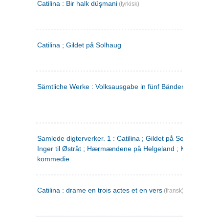
Catilina : Bir halk düşmani
(tyrkisk)
Catilina ; Gildet på Solhaug
Sämtliche Werke : Volksausgabe in fünf Bänden
(tysk)
Samlede digterverker. 1 : Catilina ; Gildet på Solhaug ; Fru
Inger til Østråt ; Hærmændene på Helgeland ; Kjærlighede
kommedie
Catilina : drame en trois actes et en vers
(fransk)