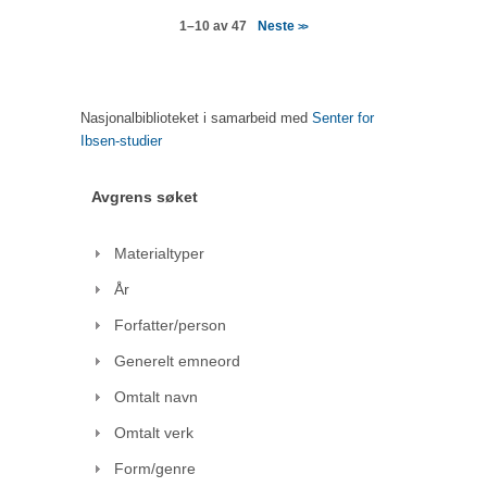
Neste
1–10 av 47
>>
Nasjonalbiblioteket i samarbeid med
Senter for
Ibsen-studier
Avgrens søket
Materialtyper
År
Forfatter/person
Generelt emneord
Omtalt navn
Omtalt verk
Form/genre