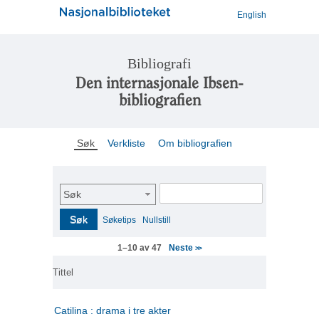
English
Bibliografi
Den internasjonale Ibsen-
bibliografien
Søk
Verkliste
Om bibliografien
Søk
Søk
Søketips
Nullstill
Neste
1–10 av 47
>>
Tittel
Catilina : drama i tre akter