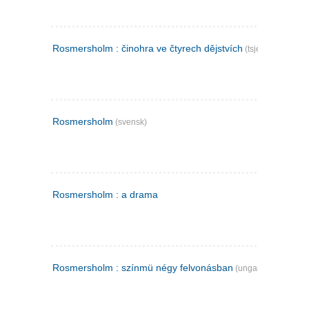
Rosmersholm : činohra ve čtyrech dějstvích
(tsjekkisk)
Rosmersholm
(svensk)
Rosmersholm : a drama
Rosmersholm : színmü négy felvonásban
(ungarsk)