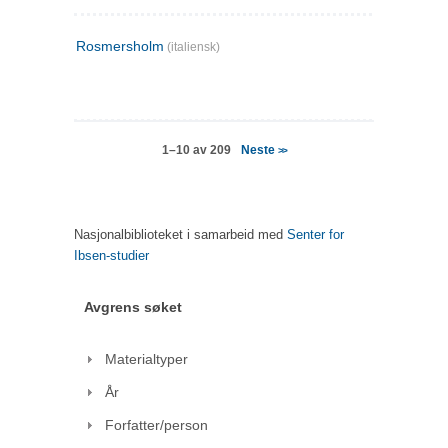
Rosmersholm
(italiensk)
Neste
1–10 av 209
>>
Nasjonalbiblioteket i samarbeid med
Senter for
Ibsen-studier
Avgrens søket
Materialtyper
År
Forfatter/person