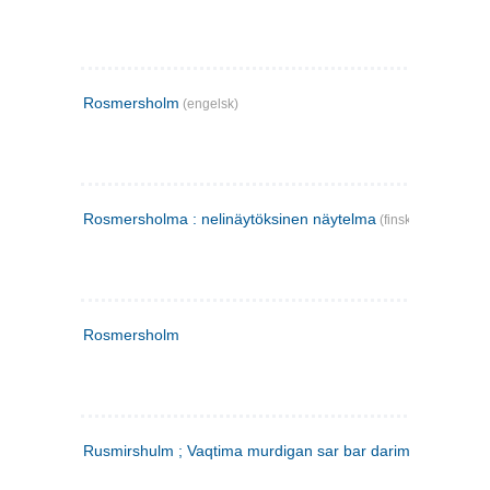
Rosmersholm
(engelsk)
Rosmersholma : nelinäytöksinen näytelma
(finsk)
Rosmersholm
Rusmirshulm ; Vaqtima murdigan sar bar darim
(farsi)