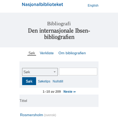
English
Bibliografi
Den internasjonale Ibsen-
bibliografien
Søk
Verkliste
Om bibliografien
Søk
Søk
Søketips
Nullstill
Neste
1–10 av 209
>>
Tittel
Rosmersholm
(svensk)