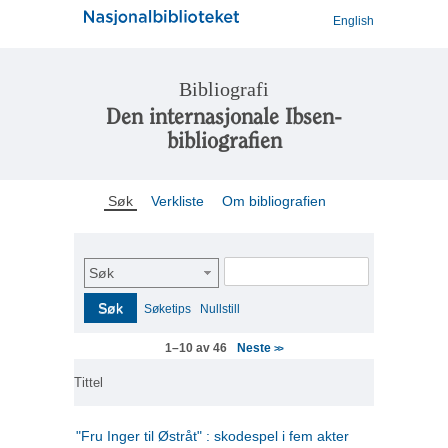
English
Bibliografi
Den internasjonale Ibsen-
bibliografien
Søk
Verkliste
Om bibliografien
Søk
Søk
Søketips
Nullstill
Neste
1–10 av 46
>>
Tittel
"Fru Inger til Østråt" : skodespel i fem akter