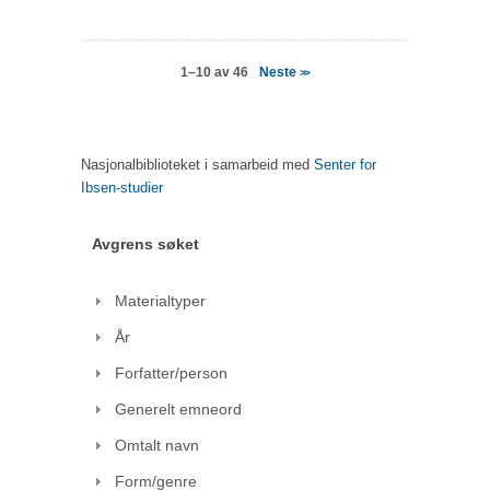
Neste
1–10 av 46
>>
Nasjonalbiblioteket i samarbeid med
Senter for
Ibsen-studier
Avgrens søket
Materialtyper
År
Forfatter/person
Generelt emneord
Omtalt navn
Form/genre