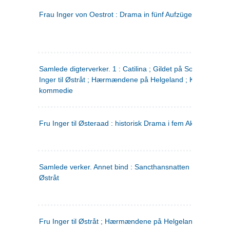
Frau Inger von Oestrot : Drama in fünf Aufzügen
(tysk)
Samlede digterverker. 1 : Catilina ; Gildet på Solhaug ; Fru
Inger til Østråt ; Hærmændene på Helgeland ; Kjærlighede
kommedie
Fru Inger til Østeraad : historisk Drama i fem Akter
Samlede verker. Annet bind : Sancthansnatten ; Fru Inger ti
Østråt
Fru Inger til Østråt ; Hærmændene på Helgeland