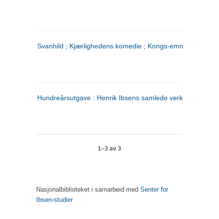
Svanhild ; Kjærlighedens komedie ; Kongs-emnerne
Hundreårsutgave : Henrik Ibsens samlede verker. 4
1–3 av 3
Nasjonalbiblioteket i samarbeid med
Senter for
Ibsen-studier