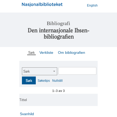
English
Bibliografi
Den internasjonale Ibsen-
bibliografien
Søk
Verkliste
Om bibliografien
Søk
Søk
Søketips
Nullstill
1–3 av 3
Tittel
Svanhild