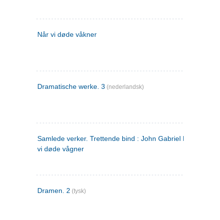
Når vi døde våkner
Dramatische werke. 3
(nederlandsk)
Samlede verker. Trettende bind : John Gabriel Borkman ; 
vi døde vågner
Dramen. 2
(tysk)