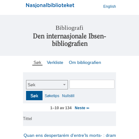
English
Bibliografi
Den internasjonale Ibsen-
bibliografien
Søk
Verkliste
Om bibliografien
Søk
Søk
Søketips
Nullstill
Neste
1–10 av 134
>>
Tittel
Quan ens despertarém d'entre'ls morts- : drama en tres