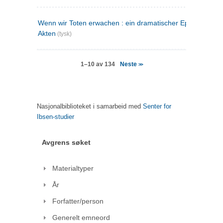
Wenn wir Toten erwachen : ein dramatischer Epilog in drei
Akten
(tysk)
Neste
1–10 av 134
>>
Nasjonalbiblioteket i samarbeid med
Senter for
Ibsen-studier
Avgrens søket
Materialtyper
År
Forfatter/person
Generelt emneord