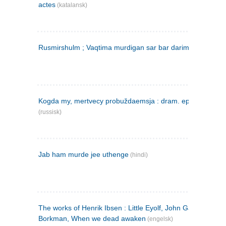
actes
(katalansk)
Rusmirshulm ; Vaqtima murdigan sar bar darim
(farsi)
Kogda my, mertvecy probuždaemsja : dram. epilog v 3 d
(russisk)
Jab ham murde jee uthenge
(hindi)
The works of Henrik Ibsen : Little Eyolf, John Gabriel
Borkman, When we dead awaken
(engelsk)