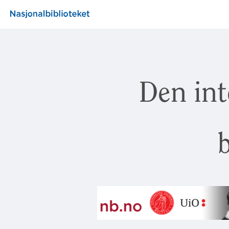
Den int
b