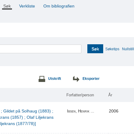
Søk
Verkliste
Om bibliografien
Søk
Søketips
Nullstill
Utskrift
Eksporter
Forfatter/person
År
 ; Gildet på Solhaug (1883) ;
2006
Ibsen, Henrik ...
krans (1857) ; Olaf Liljekrans
iljekrans (1877/78)]