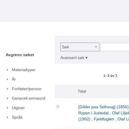
Søk
Avgrens søket
Avansert søk ▾
Materialtyper
1–3 av 3
År
Forfatter/person
Tittel
Generelt emneord
[Gildet paa Solhoug] (1856)
Utgiver
Rypen i Justedal ; Olaf Lilje
Språk
(1902) ; Fjeldfuglen ; Olaf L