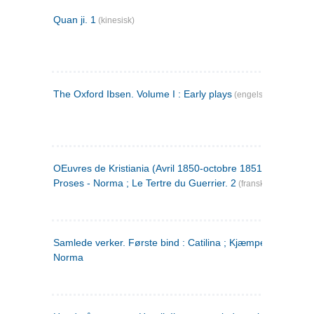
Quan ji. 1
(kinesisk)
The Oxford Ibsen. Volume I : Early plays
(engelsk)
OEuvres de Kristiania (Avril 1850-octobre 1851) : Poèmes 
Proses - Norma ; Le Tertre du Guerrier. 2
(fransk)
Samlede verker. Første bind : Catilina ; Kjæmpehøien ;
Norma