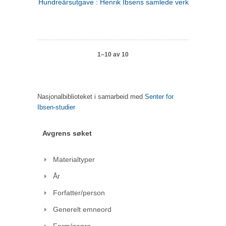
Hundreårsutgave : Henrik Ibsens samlede verker. 1
1–10 av 10
Nasjonalbiblioteket i samarbeid med
Senter for
Ibsen-studier
Avgrens søket
Materialtyper
År
Forfatter/person
Generelt emneord