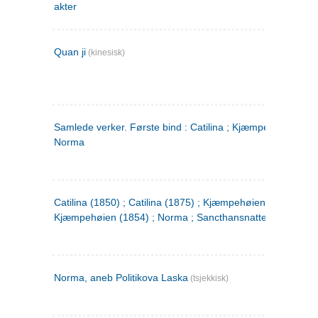
akter
Quan ji
(kinesisk)
Samlede verker. Første bind : Catilina ; Kjæmpehøien ;
Norma
Catilina (1850) ; Catilina (1875) ; Kjæmpehøien (1850) ;
Kjæmpehøien (1854) ; Norma ; Sancthansnatten
Norma, aneb Politikova Laska
(tsjekkisk)