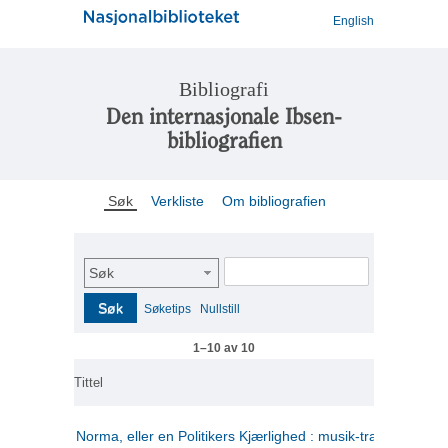
English
Bibliografi
Den internasjonale Ibsen-
bibliografien
Søk
Verkliste
Om bibliografien
Søk
Søk
Søketips
Nullstill
1–10 av 10
Tittel
Norma, eller en Politikers Kjærlighed : musik-tragedie i tre