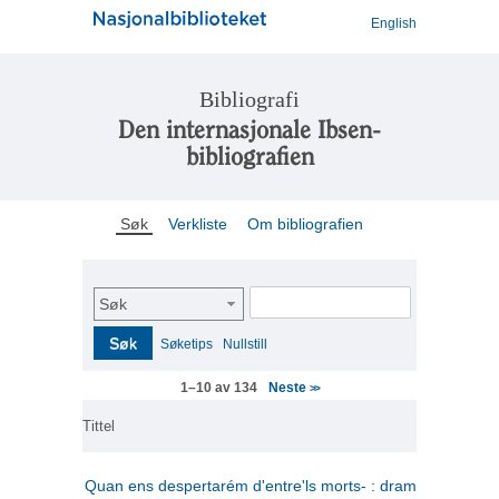
English
Bibliografi
Den internasjonale Ibsen-
bibliografien
Søk
Verkliste
Om bibliografien
Søk
Søk
Søketips
Nullstill
Neste
1–10 av 134
>>
Tittel
Quan ens despertarém d'entre'ls morts- : drama en tres