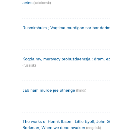
actes
(katalansk)
Rusmirshulm ; Vaqtima murdigan sar bar darim
(farsi)
Kogda my, mertvecy probuždaemsja : dram. epilog v 3 d
(russisk)
Jab ham murde jee uthenge
(hindi)
The works of Henrik Ibsen : Little Eyolf, John Gabriel
Borkman, When we dead awaken
(engelsk)