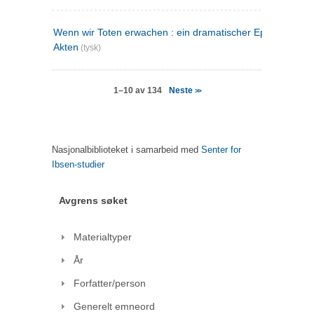
Wenn wir Toten erwachen : ein dramatischer Epilog in drei
Akten
(tysk)
Neste
1–10 av 134
>>
Nasjonalbiblioteket i samarbeid med
Senter for
Ibsen-studier
Avgrens søket
Materialtyper
År
Forfatter/person
Generelt emneord