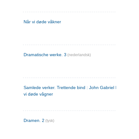
Når vi døde våkner
Dramatische werke. 3
(nederlandsk)
Samlede verker. Trettende bind : John Gabriel Borkman ; 
vi døde vågner
Dramen. 2
(tysk)