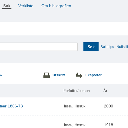
Søk
Verkliste
Om bibliografien
Søk
Søketips
Nullstill
Utskrift
Eksporter
>>
Forfatter/person
År
ilæer 1866-73
2000
Ibsen, Henrik
1918
Ibsen, Henrik ...