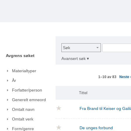
Søk
Avgrens søket
Avansert søk ▾
Materialtyper
Neste
1–10 av 83
År
Forfatter/person
Tittel
Generelt emneord
Fra Brand til Keiser og Gal
Omtalt navn
Omtalt verk
De unges forbund
Form/genre