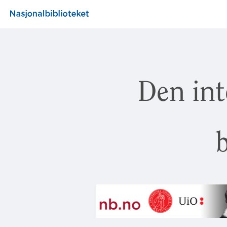
Den int
b