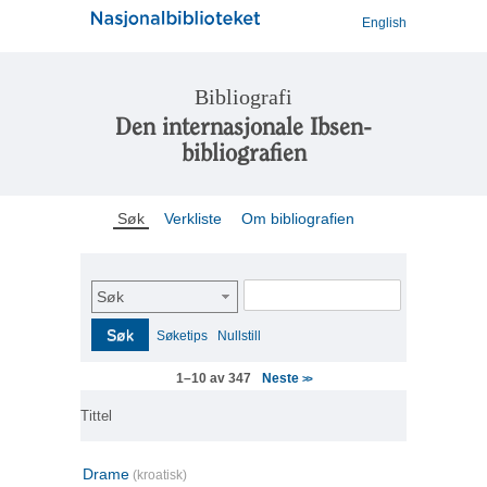
English
Bibliografi
Den internasjonale Ibsen-
bibliografien
Søk
Verkliste
Om bibliografien
Søk
Søk
Søketips
Nullstill
Neste
1–10 av 347
>>
Tittel
Drame
(kroatisk)