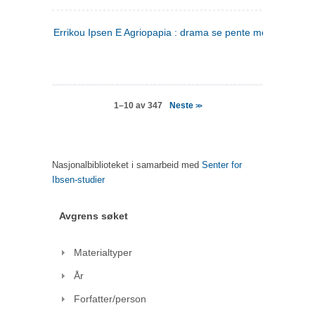
Errikou Ipsen E Agriopapia : drama se pente mere
(gresk)
Neste
1–10 av 347
>>
Nasjonalbiblioteket i samarbeid med
Senter for
Ibsen-studier
Avgrens søket
Materialtyper
År
Forfatter/person