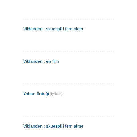
Vildanden : skuespil i fem akter
Vildanden : en film
Yaban ördeği
(tyrkisk)
Vildanden : skuespil i fem akter