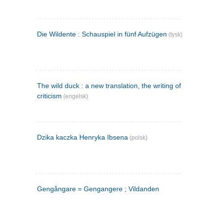
Die Wildente : Schauspiel in fünf Aufzügen
(tysk)
The wild duck : a new translation, the writing of the play,
criticism
(engelsk)
Dzika kaczka Henryka Ibsena
(polsk)
Gengångare = Gengangere ; Vildanden