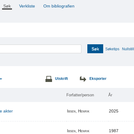
Søk
Verkliste
Om bibliografien
Søk
Søketips
Nullstill
Utskrift
Eksporter
>>
Forfatter/person
År
re akter
2025
Ibsen, Henrik
1987
Ibsen, Henrik