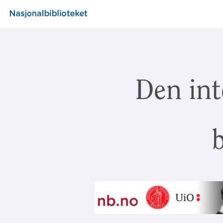
Den int
b