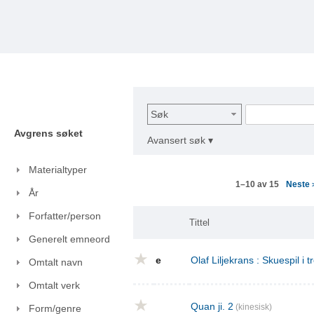
Søk
Avgrens søket
Avansert søk ▾
Materialtyper
Neste
1–10 av 15
År
Forfatter/person
Tittel
Generelt emneord
e
Olaf Liljekrans : Skuespil i t
Omtalt navn
Omtalt verk
Quan ji. 2
(kinesisk)
Form/genre