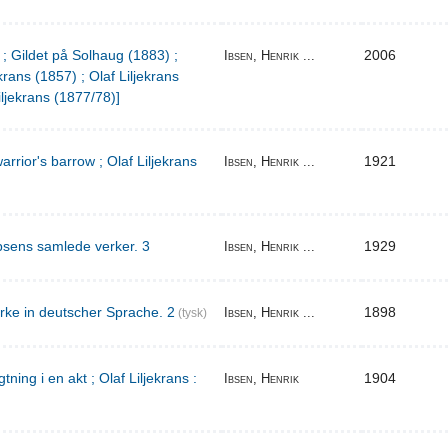
 ; Gildet på Solhaug (1883) ;
2006
Ibsen, Henrik ...
krans (1857) ; Olaf Liljekrans
iljekrans (1877/78)]
warrior's barrow ; Olaf Liljekrans
1921
Ibsen, Henrik ...
bsens samlede verker. 3
1929
Ibsen, Henrik ...
rke in deutscher Sprache. 2
1898
Ibsen, Henrik ...
(tysk)
ing i en akt ; Olaf Liljekrans :
1904
Ibsen, Henrik