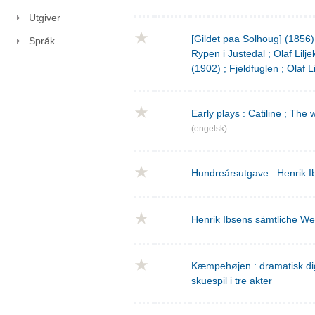
Utgiver
[Gildet paa Solhoug] (1856)
Språk
Rypen i Justedal ; Olaf Lilje
(1902) ; Fjeldfuglen ; Olaf L
Early plays : Catiline ; The 
(engelsk)
Hundreårsutgave : Henrik I
Henrik Ibsens sämtliche We
Kæmpehøjen : dramatisk digtn
skuespil i tre akter