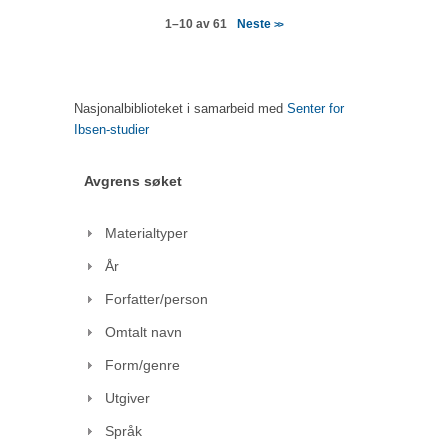
Neste
1–10 av 61
>>
Nasjonalbiblioteket i samarbeid med
Senter for
Ibsen-studier
Avgrens søket
Materialtyper
År
Forfatter/person
Omtalt navn
Form/genre
Utgiver
Språk