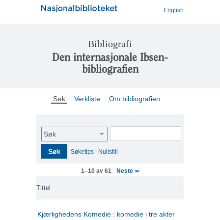
English
Bibliografi
Den internasjonale Ibsen-
bibliografien
Søk
Verkliste
Om bibliografien
Søk
Søk
Søketips
Nullstill
Neste
1–10 av 61
>>
Tittel
Kjærlighedens Komedie : komedie i tre akter