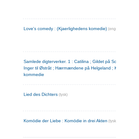
Love's comedy : (Kjaerlighedens komedie)
(engelsk)
Samlede digterverker. 1 : Catilina ; Gildet på Solhaug ; Fru
Inger til Østråt ; Hærmændene på Helgeland ; Kjærlighede
kommedie
Lied des Dichters
(tysk)
Komödie der Liebe : Komödie in drei Akten
(tysk)