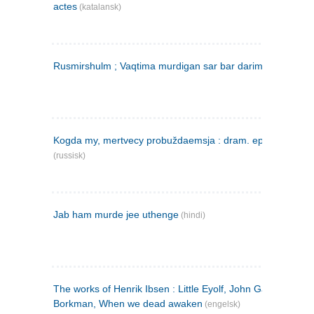
actes
(katalansk)
Rusmirshulm ; Vaqtima murdigan sar bar darim
(farsi)
Kogda my, mertvecy probuždaemsja : dram. epilog v 3 d
(russisk)
Jab ham murde jee uthenge
(hindi)
The works of Henrik Ibsen : Little Eyolf, John Gabriel
Borkman, When we dead awaken
(engelsk)