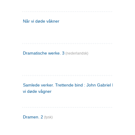
Når vi døde våkner
Dramatische werke. 3
(nederlandsk)
Samlede verker. Trettende bind : John Gabriel Borkman ; 
vi døde vågner
Dramen. 2
(tysk)