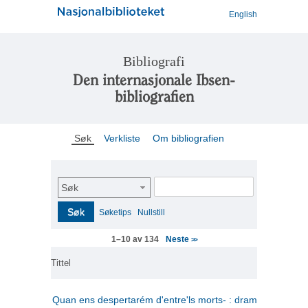
English
Bibliografi
Den internasjonale Ibsen-
bibliografien
Søk
Verkliste
Om bibliografien
Søk
Søk
Søketips
Nullstill
Neste
1–10 av 134
>>
Tittel
Quan ens despertarém d'entre'ls morts- : drama en tres