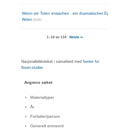
Wenn wir Toten erwachen : ein dramatischer Epilog in drei
Akten
(tysk)
Neste
1–10 av 134
>>
Nasjonalbiblioteket i samarbeid med
Senter for
Ibsen-studier
Avgrens søket
Materialtyper
År
Forfatter/person
Generelt emneord