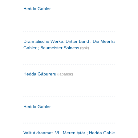
Hedda Gabler
Dram atische Werke. Dritter Band : Die Meerfrau ; Hedda
Gabler ; Baumeister Solness
(tysk)
Hedda Gâbureru
(japansk)
Hedda Gabler
Valitut draamat. VI : Meren tytär ; Hedda Gabler ; Rakentaj