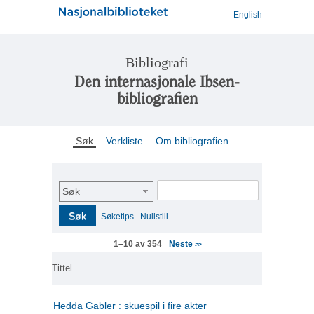
English
Bibliografi
Den internasjonale Ibsen-
bibliografien
Søk
Verkliste
Om bibliografien
Søk
Søk
Søketips
Nullstill
Neste
1–10 av 354
>>
Tittel
Hedda Gabler : skuespil i fire akter