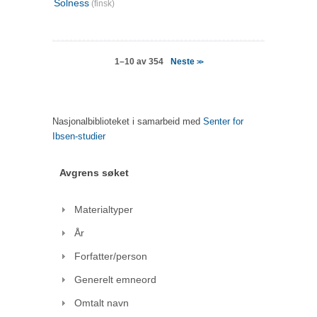
Solness
(finsk)
Neste
1–10 av 354
>>
Nasjonalbiblioteket i samarbeid med
Senter for
Ibsen-studier
Avgrens søket
Materialtyper
År
Forfatter/person
Generelt emneord
Omtalt navn