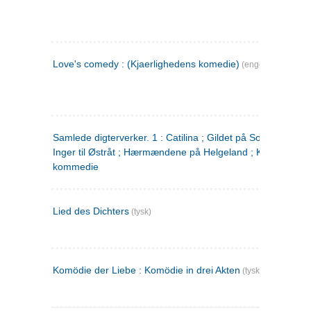
Love's comedy : (Kjaerlighedens komedie)
(engelsk)
Samlede digterverker. 1 : Catilina ; Gildet på Solhaug ; Fru
Inger til Østråt ; Hærmændene på Helgeland ; Kjærlighede
kommedie
Lied des Dichters
(tysk)
Komödie der Liebe : Komödie in drei Akten
(tysk)