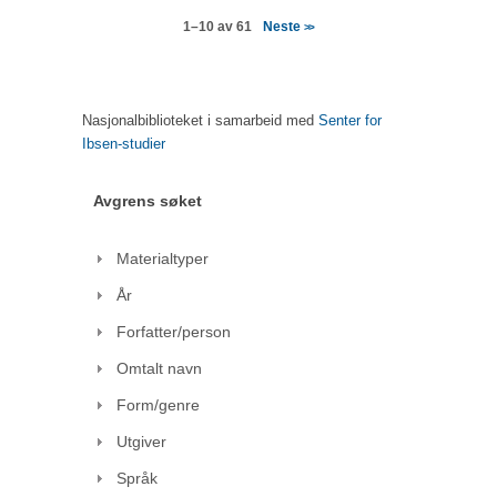
Neste
1–10 av 61
>>
Nasjonalbiblioteket i samarbeid med
Senter for
Ibsen-studier
Avgrens søket
Materialtyper
År
Forfatter/person
Omtalt navn
Form/genre
Utgiver
Språk