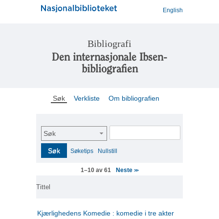
English
Bibliografi
Den internasjonale Ibsen-
bibliografien
Søk
Verkliste
Om bibliografien
Søk
Søk
Søketips
Nullstill
Neste
1–10 av 61
>>
Tittel
Kjærlighedens Komedie : komedie i tre akter