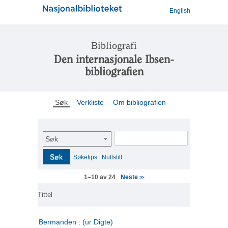
English
Bibliografi
Den internasjonale Ibsen-
bibliografien
Søk
Verkliste
Om bibliografien
Søk
Søk
Søketips
Nullstill
Neste
1–10 av 24
>>
Tittel
Bermanden : (ur Digte)