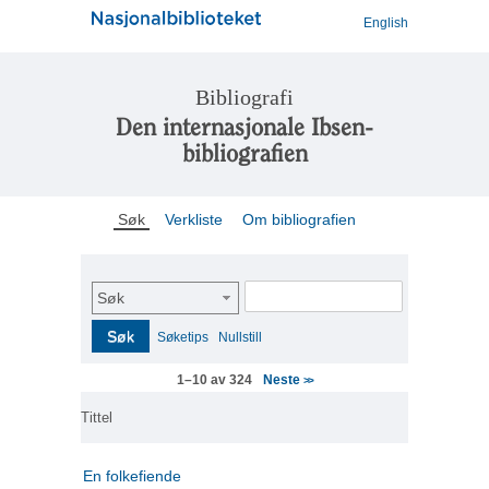
English
Bibliografi
Den internasjonale Ibsen-
bibliografien
Søk
Verkliste
Om bibliografien
Søk
Søk
Søketips
Nullstill
Neste
1–10 av 324
>>
Tittel
En folkefiende