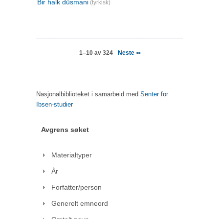
Bir halk düsmani
(tyrkisk)
Neste
1–10 av 324
>>
Nasjonalbiblioteket i samarbeid med
Senter for
Ibsen-studier
Avgrens søket
Materialtyper
År
Forfatter/person
Generelt emneord