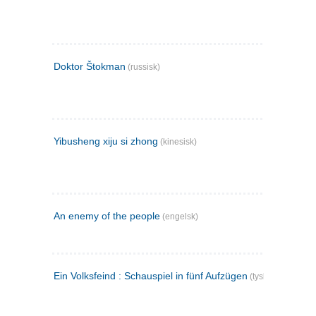
Doktor Štokman
(russisk)
Yibusheng xiju si zhong
(kinesisk)
An enemy of the people
(engelsk)
Ein Volksfeind : Schauspiel in fünf Aufzügen
(tysk)