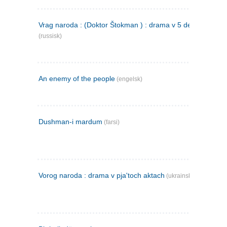
Vrag naroda : (Doktor Štokman ) : drama v 5 dejstvijach
(russisk)
An enemy of the people
(engelsk)
Dushman-i mardum
(farsi)
Vorog naroda : drama v pja'toch aktach
(ukrainsk)