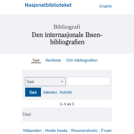
English
Bibliografi
Den internasjonale Ibsen-
bibliografien
Søk
Verkliste
Om bibliografien
Søk
Søk
Søketips
Nullstill
1–1 av 1
Tittel
Vildanden ; Hvide heste ; Rosmersholm ; Fruen fra havet