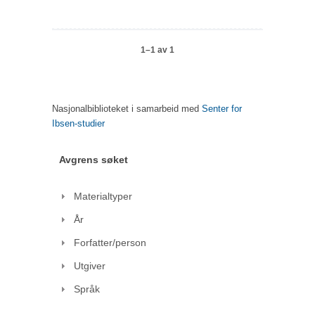
1–1 av 1
Nasjonalbiblioteket i samarbeid med
Senter for
Ibsen-studier
Avgrens søket
Materialtyper
År
Forfatter/person
Utgiver
Språk