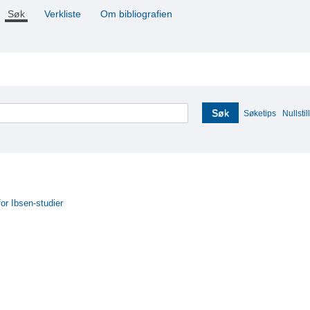
Søk
Verkliste
Om bibliografien
Søk
Søketips
Nullstill
for Ibsen-studier