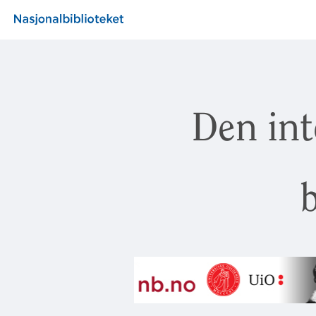
Den int
b