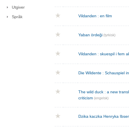
Utgiver
Vildanden : en film
Språk
Yaban ördeği
(tyrkisk)
Vildanden : skuespil i fem a
Die Wildente : Schauspiel i
The wild duck : a new transla
criticism
(engelsk)
Dzika kaczka Henryka Ibse