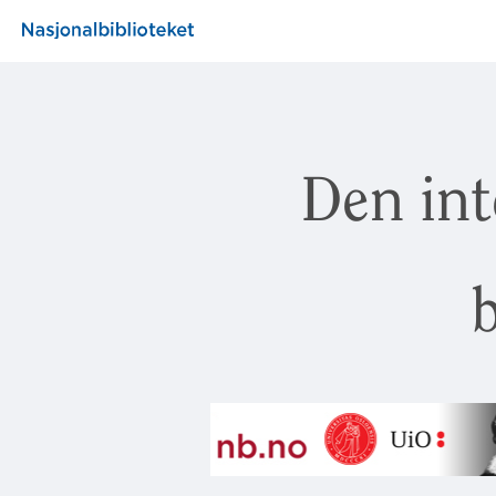
Den int
b