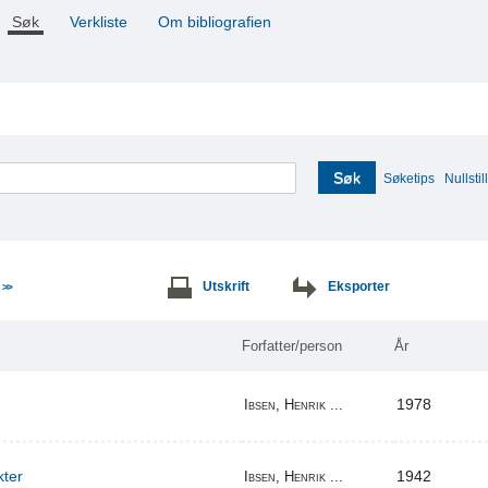
Søk
Verkliste
Om bibliografien
Søk
Søketips
Nullstill
e
Utskrift
Eksporter
>>
Forfatter/person
År
1978
Ibsen, Henrik ...
kter
1942
Ibsen, Henrik ...