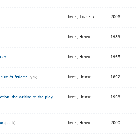
2006
Ibsen, Tancred ...
1989
Ibsen, Henrik ...
kter
1965
Ibsen, Henrik ...
n fünf Aufzügen
1892
Ibsen, Henrik ...
(tysk)
tion, the writing of the play,
1968
Ibsen, Henrik ...
na
2000
Ibsen, Henrik ...
(polsk)