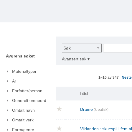
Søk
Avgrens søket
Avansert søk ▾
Materialtyper
Nest
1–10 av 347
År
Forfatter/person
Tittel
Generelt emneord
Drame
(kroatisk)
Omtalt navn
Omtalt verk
Vildanden : skuespil i fem a
Form/genre