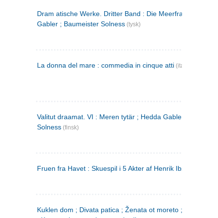
Dram atische Werke. Dritter Band : Die Meerfrau ; Hedda
Gabler ; Baumeister Solness
(tysk)
La donna del mare : commedia in cinque atti
(italiensk)
Valitut draamat. VI : Meren tytär ; Hedda Gabler ; Rakentaj
Solness
(finsk)
Fruen fra Havet : Skuespil i 5 Akter af Henrik Ibsen
Kuklen dom ; Divata patica ; Ženata ot moreto ; Malkijat Ejo