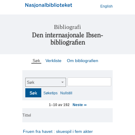
English
Bibliografi
Den internasjonale Ibsen-
bibliografien
Søk
Verkliste
Om bibliografien
Søk
Søk
Søketips
Nullstill
Neste
1–10 av 192
>>
Tittel
Fruen fra havet : skuespil i fem akter