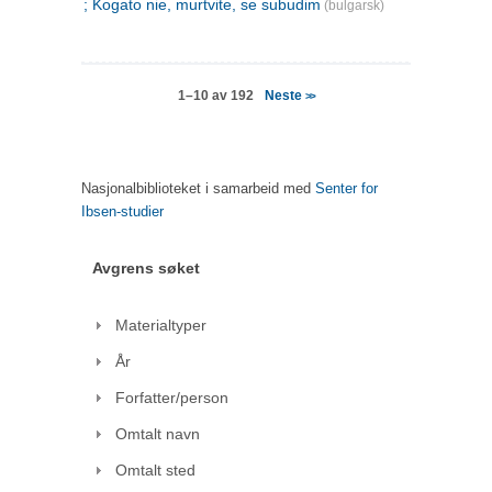
; Kogato nie, murtvite, se subudim
(bulgarsk)
Neste
1–10 av 192
>>
Nasjonalbiblioteket i samarbeid med
Senter for
Ibsen-studier
Avgrens søket
Materialtyper
År
Forfatter/person
Omtalt navn
Omtalt sted