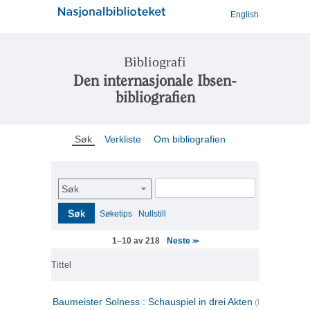
English
Bibliografi
Den internasjonale Ibsen-
bibliografien
Søk
Verkliste
Om bibliografien
Søk
Søk
Søketips
Nullstill
Neste
1–10 av 218
>>
Tittel
Baumeister Solness : Schauspiel in drei Akten
(tysk)