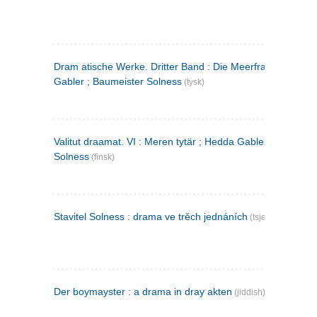
Dram atische Werke. Dritter Band : Die Meerfrau ; Hedda
Gabler ; Baumeister Solness
(tysk)
Valitut draamat. VI : Meren tytär ; Hedda Gabler ; Rakentaj
Solness
(finsk)
Stavitel Solness : drama ve trěch jednáních
(tsjekkisk)
Der boymayster : a drama in dray akten
(jiddish)