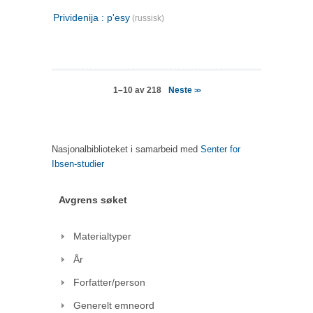
Prividenija : p'esy
(russisk)
Neste
1–10 av 218
>>
Nasjonalbiblioteket i samarbeid med
Senter for
Ibsen-studier
Avgrens søket
Materialtyper
År
Forfatter/person
Generelt emneord