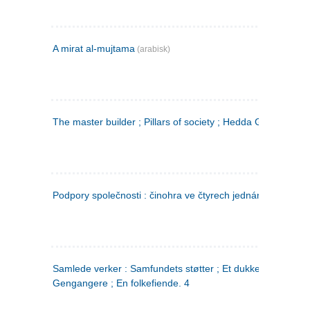
A mirat al-mujtama
(arabisk)
The master builder ; Pillars of society ; Hedda Gabler
Podpory společnosti : činohra ve čtyrech jednáních
(tsjekkis
Samlede verker : Samfundets støtter ; Et dukkehjem ;
Gengangere ; En folkefiende. 4