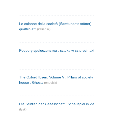
Le colonne della società (Samfundets stötter) : commedia 
quattro atti
(italiensk)
Podpory spoleczenstwa : sztuka w szterech aktach
(polsk)
The Oxford Ibsen. Volume V : Pillars of society ; A doll's
house ; Ghosts
(engelsk)
Die Stützen der Gesellschaft : Schauspiel in vier Aufzügen
(tysk)