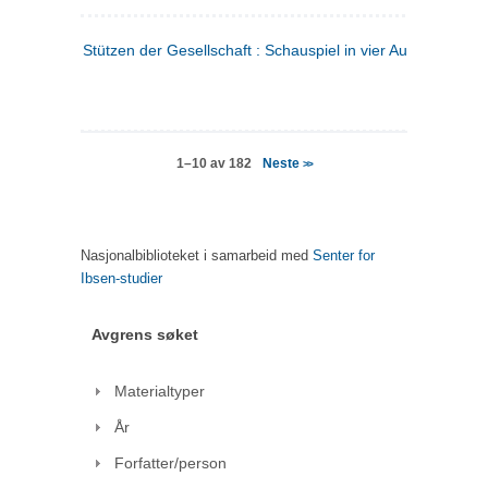
Stützen der Gesellschaft : Schauspiel in vier Aufzügen
(tysk
Neste
1–10 av 182
>>
Nasjonalbiblioteket i samarbeid med
Senter for
Ibsen-studier
Avgrens søket
Materialtyper
År
Forfatter/person