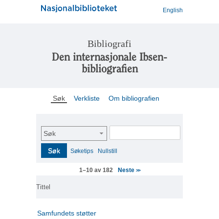
English
Bibliografi
Den internasjonale Ibsen-
bibliografien
Søk
Verkliste
Om bibliografien
Søk
Søk
Søketips
Nullstill
Neste
1–10 av 182
>>
Tittel
Samfundets støtter