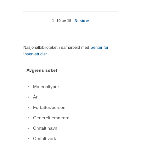
Neste
1–10 av 15
>>
Nasjonalbiblioteket i samarbeid med
Senter for
Ibsen-studier
Avgrens søket
Materialtyper
År
Forfatter/person
Generelt emneord
Omtalt navn
Omtalt verk