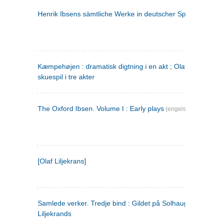
Henrik Ibsens sämtliche Werke in deutscher Sprache. 2
(ty
Kæmpehøjen : dramatisk digtning i en akt ; Olaf Liljekrans 
skuespil i tre akter
The Oxford Ibsen. Volume I : Early plays
(engelsk)
[Olaf Liljekrans]
Samlede verker. Tredje bind : Gildet på Solhaug ; Olaf
Liljekrands