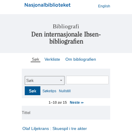
English
Bibliografi
Den internasjonale Ibsen-
bibliografien
Søk
Verkliste
Om bibliografien
Søk
Søk
Søketips
Nullstill
Neste
1–10 av 15
>>
Tittel
Olaf Liljekrans : Skuespil i tre akter