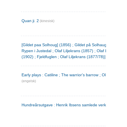
Quan ji. 2
(kinesisk)
[Gildet paa Solhoug] (1856) ; Gildet på Solhaug (1883) ;
Rypen i Justedal ; Olaf Liljekrans (1857) ; Olaf Liljekrans
(1902) ; Fjeldfuglen ; Olaf Liljekrans (1877/78)]
Early plays : Catiline ; The warrior's barrow ; Olaf Liljekran
(engelsk)
Hundreårsutgave : Henrik Ibsens samlede verker. 3