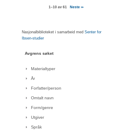
Neste
1–10 av 61
>>
Nasjonalbiblioteket i samarbeid med
Senter for
Ibsen-studier
Avgrens søket
Materialtyper
År
Forfatter/person
Omtalt navn
Form/genre
Utgiver
Språk