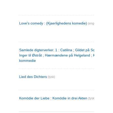
Love's comedy : (Kjaerlighedens komedie)
(engelsk)
Samlede digterverker. 1 : Catilina ; Gildet på Solhaug ; Fru
Inger til Østråt ; Hærmændene på Helgeland ; Kjærlighede
kommedie
Lied des Dichters
(tysk)
Komödie der Liebe : Komödie in drei Akten
(tysk)