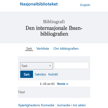
English
Bibliografi
Den internasjonale Ibsen-
bibliografien
Søk
Verkliste
Om bibliografien
Søk
Søk
Søketips
Nullstill
Neste
1–10 av 61
>>
Tittel
Kjærlighedens Komedie : komedie i tre akter