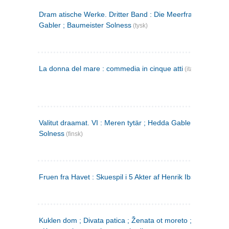
Dram atische Werke. Dritter Band : Die Meerfrau ; Hedda
Gabler ; Baumeister Solness
(tysk)
La donna del mare : commedia in cinque atti
(italiensk)
Valitut draamat. VI : Meren tytär ; Hedda Gabler ; Rakentaj
Solness
(finsk)
Fruen fra Havet : Skuespil i 5 Akter af Henrik Ibsen
Kuklen dom ; Divata patica ; Ženata ot moreto ; Malkijat Ejo