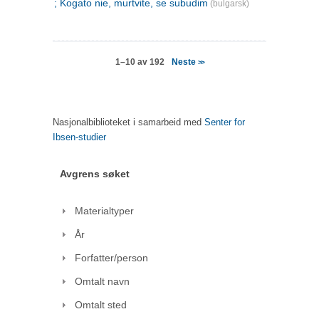
; Kogato nie, murtvite, se subudim
(bulgarsk)
Neste
1–10 av 192
>>
Nasjonalbiblioteket i samarbeid med
Senter for
Ibsen-studier
Avgrens søket
Materialtyper
År
Forfatter/person
Omtalt navn
Omtalt sted