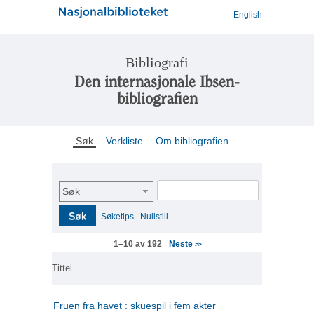
English
Bibliografi
Den internasjonale Ibsen-
bibliografien
Søk
Verkliste
Om bibliografien
Søk
Søk
Søketips
Nullstill
Neste
1–10 av 192
>>
Tittel
Fruen fra havet : skuespil i fem akter